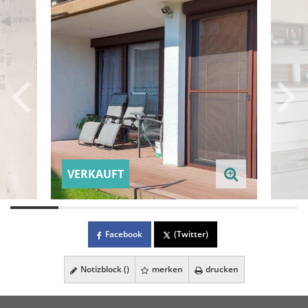
VERKAUFT
Facebook
(Twitter)
Notizblock (
)
merken
drucken