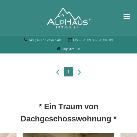
+49 (0) 8651-9549940
Mo. - So. 08.00 - 20.00 Uhr
Objekte: 101
1
* Ein Traum von
Dachgeschosswohnung *