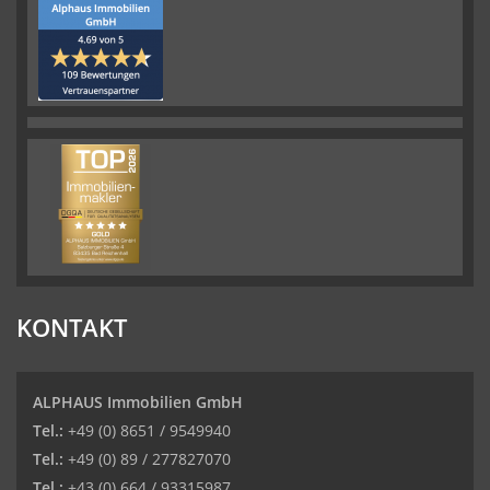
KONTAKT
ALPHAUS Immobilien GmbH
Tel.:
+49 (0) 8651 / 9549940
Tel.:
+49 (0) 89 / 277827070
Tel.:
+43 (0) 664 / 93315987