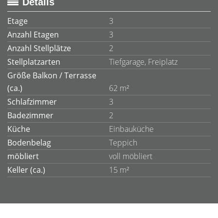
Details
Etage
3
Anzahl Etagen
3
Anzahl Stellplätze
2
Stellplatzarten
Tiefgarage, Freiplatz
Größe Balkon / Terrasse
(ca.)
62 m²
Schlafzimmer
3
Badezimmer
2
Küche
Einbauküche
Bodenbelag
Teppich
möbliert
voll möbliert
Keller (ca.)
15 m²