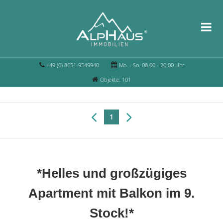
+49 (0) 8651-9549940
Mo. - So. 08.00 - 20.00 Uhr
Objekte: 101
1
*Helles und großzügiges
Apartment mit Balkon im 9.
Stock!*