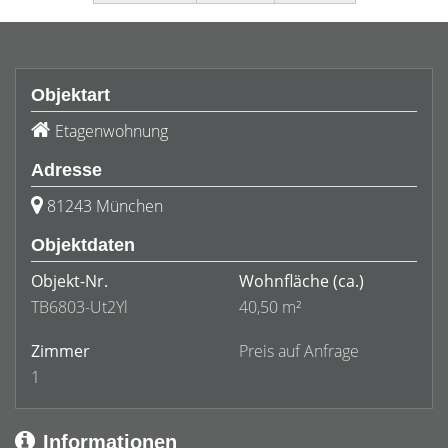
Objektart
Etagenwohnung
Adresse
81243 München
Objektdaten
Objekt-Nr.
Wohnfläche
(ca.)
TB6803-Ut2Yl
40,50 m²
Zimmer
Preis auf Anfrage
1
Informationen