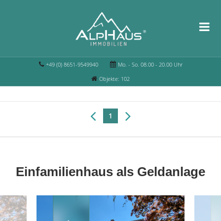
+49 (0) 8651-9549940
Mo. - So. 08.00 - 20.00 Uhr
Objekte: 102
1
Einfamilienhaus als Geldanlage