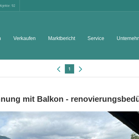
bjekte: 92
n
Verkaufen
Marktbericht
Service
Unterneh
1
ng mit Balkon - renovierungsbedürf