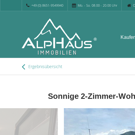
+49 (0) 8651-9549940
Mo. - So. 08.00 - 20.00 Uhr
O
Kaufe
Ergebnisübersicht
Sonnige 2-Zimmer-Wohnu