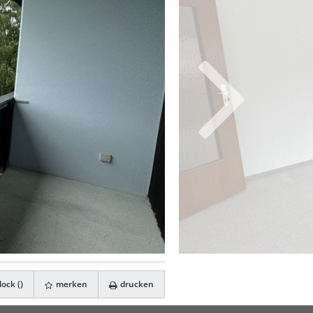
ock (
)
merken
drucken