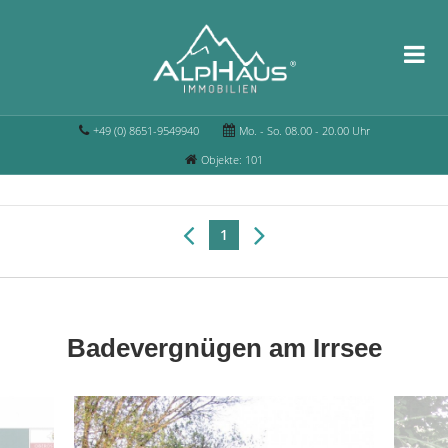
+49 (0) 8651-9549940
Mo. - So. 08.00 - 20.00 Uhr
Objekte: 101
1
Badevergnügen am Irrsee