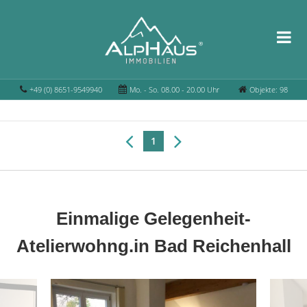
+49 (0) 8651-9549940
Mo. - So. 08.00 - 20.00 Uhr
Objekte: 98
1
Einmalige Gelegenheit-
Atelierwohng.in Bad Reichenhall