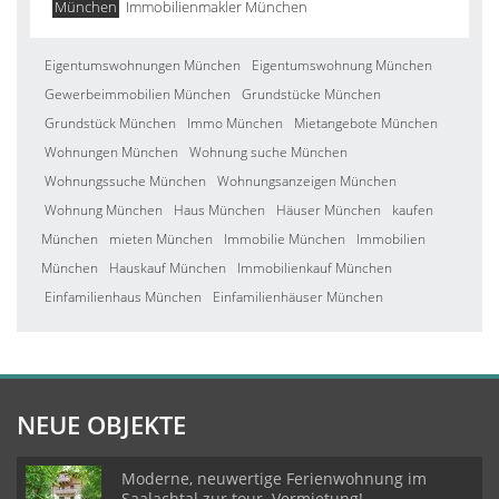
München
Immobilienmakler München
Eigentumswohnungen München
Eigentumswohnung München
Gewerbeimmobilien München
Grundstücke München
Grundstück München
Immo München
Mietangebote München
Wohnungen München
Wohnung suche München
Wohnungssuche München
Wohnungsanzeigen München
Wohnung München
Haus München
Häuser München
kaufen
München
mieten München
Immobilie München
Immobilien
München
Hauskauf München
Immobilienkauf München
Einfamilienhaus München
Einfamilienhäuser München
NEUE OBJEKTE
Moderne, neuwertige Ferienwohnung im
Saalachtal zur tour. Vermietung!