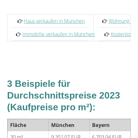
Haus verkaufen in München
Wohnung ver
Immobilie verkaufen in München
Kostenlose 
3 Beispiele für
Durchschnittspreise 2023
(Kaufpreise pro m²):
Fläche
München
Bayern
30 m²
9.351,07 EUR
6.703,04 EUR