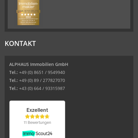
KONTAKT
ALPHAUS Immobilien GmbH
Tel.:
+49 (0) 8651 / 9549940
Tel.:
+49 (0) 89 / 277827070
Tel.:
+43 (0) 664 / 93315987