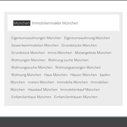
München
Immobilienmakler München
Eigentumswohnungen München
Eigentumswohnung München
Gewerbeimmobilien München
Grundstücke München
Grundstück München
Immo München
Mietangebote München
Wohnungen München
Wohnung suche München
Wohnungssuche München
Wohnungsanzeigen München
Wohnung München
Haus München
Häuser München
kaufen
München
mieten München
Immobilie München
Immobilien
München
Hauskauf München
Immobilienkauf München
Einfamilienhaus München
Einfamilienhäuser München