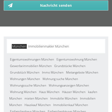
Nachricht senden
München
Immobilienmakler München
Eigentumswohnungen München
Eigentumswohnung München
Gewerbeimmobilien München
Grundstücke München
Grundstück München
Immo München
Mietangebote München
Wohnungen München
Wohnung suche München
Wohnungssuche München
Wohnungsanzeigen München
Wohnung München
Haus München
Häuser München
kaufen
München
mieten München
Immobilie München
Immobilien
München
Hauskauf München
Immobilienkauf München
Einfamilienhaus München
Einfamilienhäuser München