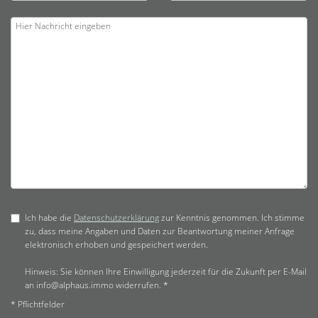
Ich habe die
Datenschutzerklärung
zur Kenntnis genommen. Ich stimme
zu, dass meine Angaben und Daten zur Beantwortung meiner Anfrage
elektronisch erhoben und gespeichert werden.
Hinweis: Sie können Ihre Einwilligung jederzeit für die Zukunft per E-Mail
an info@alphaus.immo widerrufen. *
* Pflichtfelder