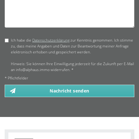
Ich habe die
Datenschutzerklärung
zur Kenntnis genommen. Ich stimme
zu, dass meine Angaben und Daten zur Beantwortung meiner Anfrage
elektronisch erhoben und gespeichert werden.
Hinweis: Sie können Ihre Einwilligung jederzeit für die Zukunft per E-Mail
an info@alphaus.immo widerrufen. *
* Pflichtfelder
Nachricht senden