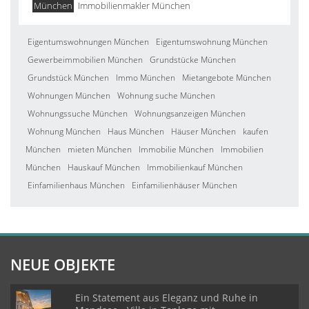
München
Immobilienmakler München
Eigentumswohnungen München
Eigentumswohnung München
Gewerbeimmobilien München
Grundstücke München
Grundstück München
Immo München
Mietangebote München
Wohnungen München
Wohnung suche München
Wohnungssuche München
Wohnungsanzeigen München
Wohnung München
Haus München
Häuser München
kaufen
München
mieten München
Immobilie München
Immobilien
München
Hauskauf München
Immobilienkauf München
Einfamilienhaus München
Einfamilienhäuser München
NEUE OBJEKTE
Ein Statement aus Eleganz und Ruhe in