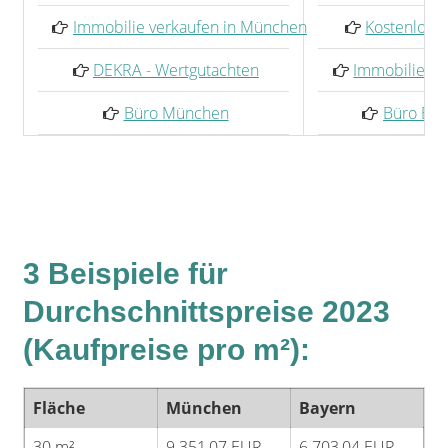
Immobilie verkaufen in München
Kostenlose
DEKRA - Wertgutachten
Immobilie un
Büro München
Büro Bad
3 Beispiele für
Durchschnittspreise 2023
(Kaufpreise pro m²):
Fläche
München
Bayern
30 m²
9.351,07 EUR
6.703,04 EUR