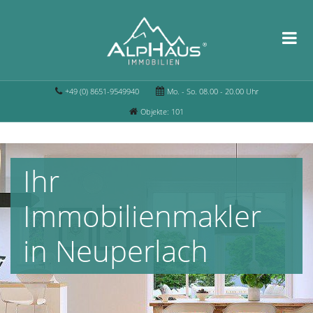
+49 (0) 8651-9549940
Mo. - So. 08.00 - 20.00 Uhr
Objekte: 101
Ihr
Immobilienmakler
in Neuperlach