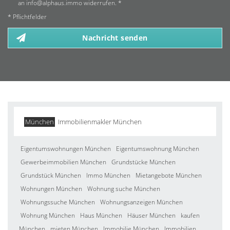
an info@alphaus.immo widerrufen. *
* Pflichtfelder
Nachricht senden
München
Immobilienmakler München
Eigentumswohnungen München
Eigentumswohnung München
Gewerbeimmobilien München
Grundstücke München
Grundstück München
Immo München
Mietangebote München
Wohnungen München
Wohnung suche München
Wohnungssuche München
Wohnungsanzeigen München
Wohnung München
Haus München
Häuser München
kaufen
München
mieten München
Immobilie München
Immobilien