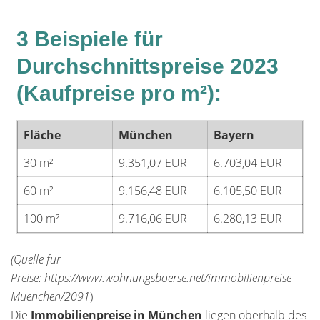
3 Beispiele für
Durchschnittspreise 2023
(Kaufpreise pro m²):
Fläche
München
Bayern
30 m²
9.351,07 EUR
6.703,04 EUR
60 m²
9.156,48 EUR
6.105,50 EUR
100 m²
9.716,06 EUR
6.280,13 EUR
(Quelle für
Preise: https://www.wohnungsboerse.net/immobilienpreise-
Muenchen/2091
)
Die
Immobilienpreise in München
liegen oberhalb des