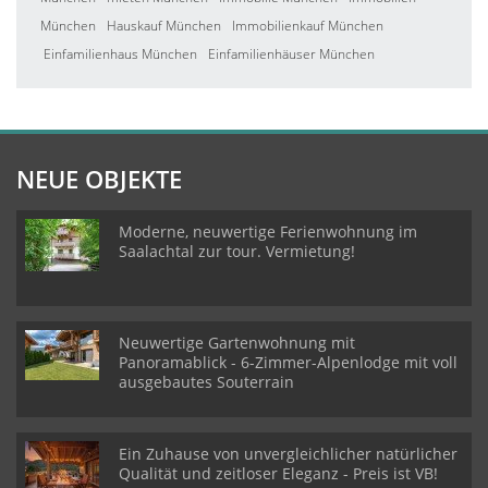
München
Hauskauf München
Immobilienkauf München
Einfamilienhaus München
Einfamilienhäuser München
NEUE OBJEKTE
Moderne, neuwertige Ferienwohnung im
Saalachtal zur tour. Vermietung!
Neuwertige Gartenwohnung mit
Panoramablick - 6-Zimmer-Alpenlodge mit voll
ausgebautes Souterrain
Ein Zuhause von unvergleichlicher natürlicher
Qualität und zeitloser Eleganz - Preis ist VB!