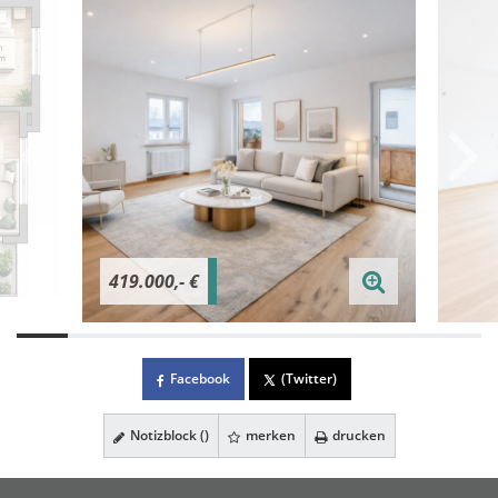
419.000,- €
Facebook
(Twitter)
Notizblock (
)
merken
drucken