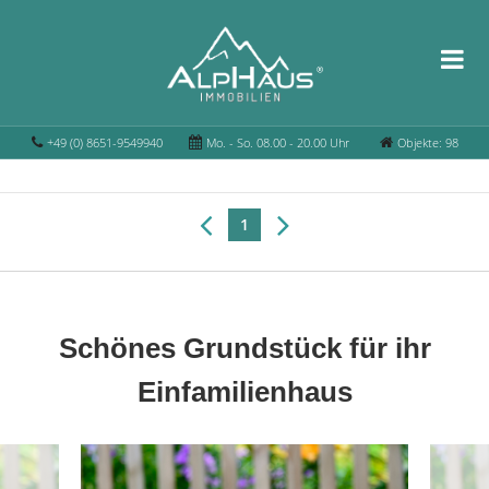
+49 (0) 8651-9549940
Mo. - So. 08.00 - 20.00 Uhr
Objekte: 98
1
Schönes Grundstück für ihr
Einfamilienhaus