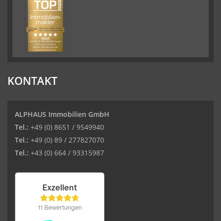
KONTAKT
ALPHAUS Immobilien GmbH
Tel.:
+49 (0) 8651 / 9549940
Tel.:
+49 (0) 89 / 277827070
Tel.:
+43 (0) 664 / 93315987