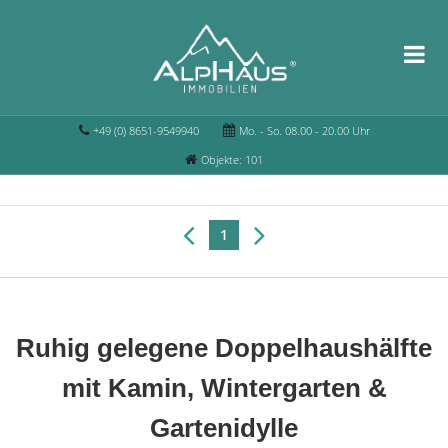
+49 (0) 8651-9549940
Mo. - So. 08.00 - 20.00 Uhr
Objekte: 101
1
Ruhig gelegene Doppelhaushälfte
mit Kamin, Wintergarten &
Gartenidylle