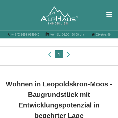
+49 (0) 8651-9549940
Mo. - So. 08.00 - 20.00 Uhr
Objekte: 98
1
Wohnen in Leopoldskron-Moos -
Baugrundstück mit
Entwicklungspotenzial in
begehrter Lage