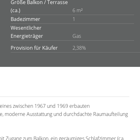
Größe Balkon / Terrasse
(ca.)
6 m²
Badezimmer
1
Wesentlicher
Energieträger
Gas
Provision für Käufer
2,38%
eines zwischen 1967 und 1969 erbauten
ge, moderne Ausstattung und durchdachte Raumaufteilung
t Zugang zum Balkon, ein geräumiges Schlafzimmer (ca.