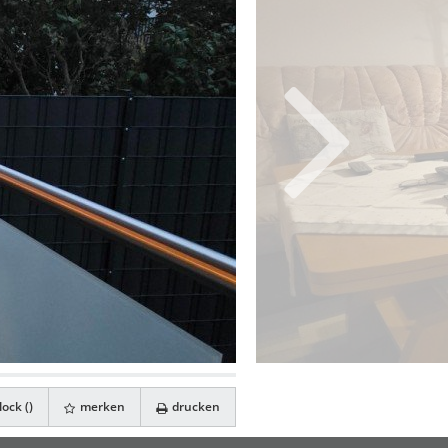
ock (
)
merken
drucken