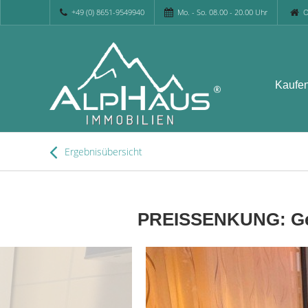
+49 (0) 8651-9549940
Mo. - So. 08.00 - 20.00 Uhr
O
Kaufe
Ergebnisübersicht
PREISSENKUNG: Gem