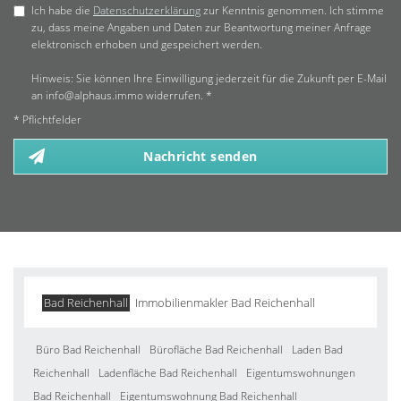
Ich habe die
Datenschutzerklärung
zur Kenntnis genommen. Ich stimme
zu, dass meine Angaben und Daten zur Beantwortung meiner Anfrage
elektronisch erhoben und gespeichert werden.
Hinweis: Sie können Ihre Einwilligung jederzeit für die Zukunft per E-Mail
an info@alphaus.immo widerrufen. *
* Pflichtfelder
Nachricht senden
Bad Reichenhall
Immobilienmakler Bad Reichenhall
Büro Bad Reichenhall
Bürofläche Bad Reichenhall
Laden Bad
Reichenhall
Ladenfläche Bad Reichenhall
Eigentumswohnungen
Bad Reichenhall
Eigentumswohnung Bad Reichenhall