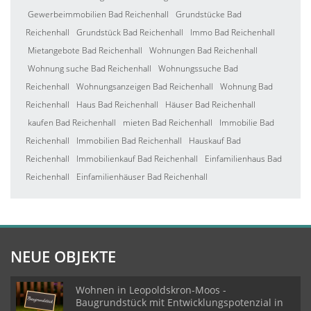
Gewerbeimmobilien Bad Reichenhall
Grundstücke Bad
Reichenhall
Grundstück Bad Reichenhall
Immo Bad Reichenhall
Mietangebote Bad Reichenhall
Wohnungen Bad Reichenhall
Wohnung suche Bad Reichenhall
Wohnungssuche Bad
Reichenhall
Wohnungsanzeigen Bad Reichenhall
Wohnung Bad
Reichenhall
Haus Bad Reichenhall
Häuser Bad Reichenhall
kaufen Bad Reichenhall
mieten Bad Reichenhall
Immobilie Bad
Reichenhall
Immobilien Bad Reichenhall
Hauskauf Bad
Reichenhall
Immobilienkauf Bad Reichenhall
Einfamilienhaus Bad
Reichenhall
Einfamilienhäuser Bad Reichenhall
NEUE OBJEKTE
Wohnen in Leopoldskron-Moos -
Baugrundstück mit Entwicklungspotenzial in