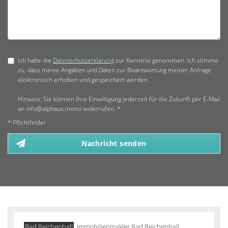
Ich habe die
Datenschutzerklärung
zur Kenntnis genommen. Ich stimme
zu, dass meine Angaben und Daten zur Beantwortung meiner Anfrage
elektronisch erhoben und gespeichert werden.
Hinweis: Sie können Ihre Einwilligung jederzeit für die Zukunft per E-Mail
an info@alphaus.immo widerrufen. *
* Pflichtfelder
Nachricht senden
Bad Reichenhall
Immobilienmakler Bad Reichenhall