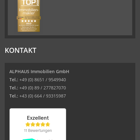
KONTAKT
ALPHAUS Immobilien GmbH
Tel.:
+49 (0) 8651 / 9549940
Tel.:
+49 (0) 89 / 277827070
Tel.:
+43 (0) 664 / 93315987