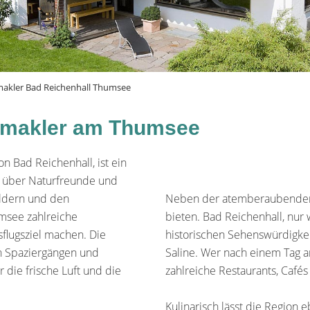
akler Bad Reichenhall Thumsee
nmakler am Thumsee
n Bad Reichenhall, ist ein
r über Naturfreunde und
ldern und den
Neben der atemberaubenden N
msee zahlreiche
bieten. Bad Reichenhall, nur 
sflugsziel machen. Die
historischen Sehenswürdigkei
 Spaziergängen und
Saline. Wer nach einem Tag am 
die frische Luft und die
zahlreiche Restaurants, Cafés 
Kulinarisch lässt die Region 