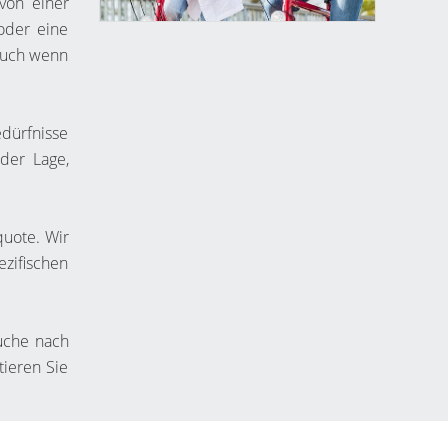
von einer
oder eine
 Auch wenn
dürfnisse
der Lage,
quote. Wir
ezifischen
uche nach
tieren Sie