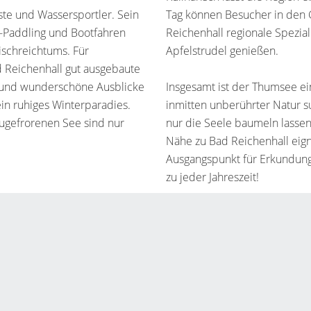
te und Wassersportler. Sein
Tag können Besucher in den
p-Paddling und Bootfahren
Reichenhall regionale Spezia
ischreichtums. Für
Apfelstrudel genießen.
 Reichenhall gut ausgebaute
n und wunderschöne Ausblicke
Insgesamt ist der Thumsee ein
in ruhiges Winterparadies.
inmitten unberührter Natur 
ugefrorenen See sind nur
nur die Seele baumeln lassen
Nähe zu Bad Reichenhall eig
Ausgangspunkt für Erkundung
zu jeder Jahreszeit!