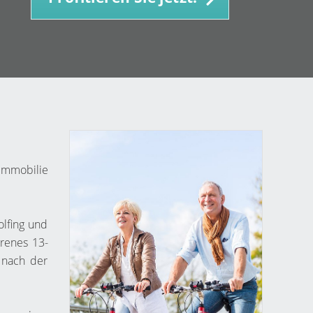
immobilie
olfing und
hrenes 13-
 nach der