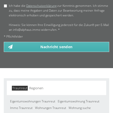
Ich habe die
Datenschutzerklärung
zur Kenntnis genommen. Ich stimme
zu, dass meine Angaben und Daten zur Beantwortung meiner Anfrage
elektronisch erhoben und gespeichert werden.
Hinweis: Sie können Ihre Einwilligung jederzeit für die Zukunft per E-Mail
an info@alphaus.immo widerrufen. *
* Pflichtfelder
Nachricht senden
Traunreut
Regionen
Eigentumswohnungen Traunreut
Eigentumswohnung Traunreut
Immo Traunreut
Wohnungen Traunreut
Wohnung suche