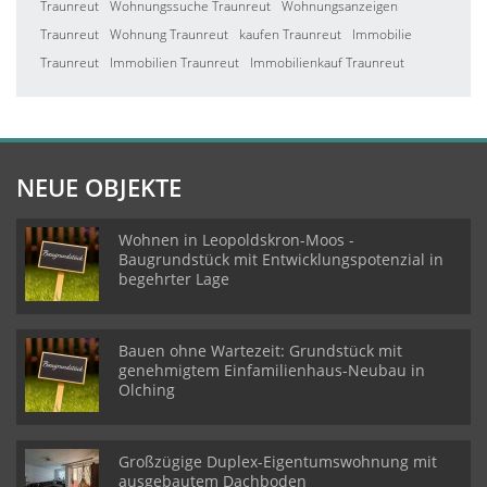
Traunreut
Wohnungssuche Traunreut
Wohnungsanzeigen
Traunreut
Wohnung Traunreut
kaufen Traunreut
Immobilie
Traunreut
Immobilien Traunreut
Immobilienkauf Traunreut
NEUE OBJEKTE
Wohnen in Leopoldskron-Moos -
Baugrundstück mit Entwicklungspotenzial in
begehrter Lage
Bauen ohne Wartezeit: Grundstück mit
genehmigtem Einfamilienhaus-Neubau in
Olching
Großzügige Duplex-Eigentumswohnung mit
ausgebautem Dachboden