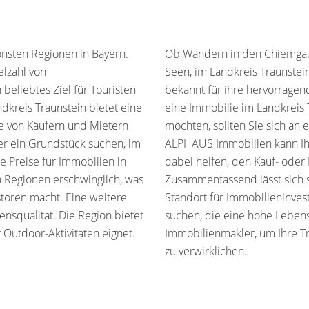
önsten Regionen in Bayern.
Ob Wandern in den Chiemgau
lzahl von
Seen, im Landkreis Traunstein
 beliebtes Ziel für Touristen
bekannt für ihre hervorragen
dkreis Traunstein bietet eine
eine Immobilie im Landkreis 
se von Käufern und Mietern
möchten, sollten Sie sich a
er ein Grundstück suchen, im
ALPHAUS Immobilien kann Ihn
e Preise für Immobilien in
dabei helfen, den Kauf- oder 
n Regionen erschwinglich, was
Zusammenfassend lässt sich s
storen macht. Eine weitere
Standort für Immobilieninves
ensqualität. Die Region bietet
suchen, die eine hohe Lebens
 Outdoor-Aktivitäten eignet.
Immobilienmakler, um Ihre T
zu verwirklichen.