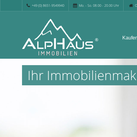
+49 (0) 8651-9549940
Mo. - So. 08.00 - 20.00 Uhr
O
Kaufe
Ihr Immobilienmak