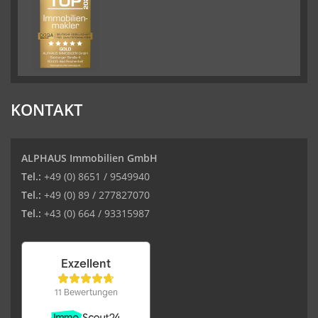
KONTAKT
ALPHAUS Immobilien GmbH
Tel.:
+49 (0) 8651 / 9549940
Tel.:
+49 (0) 89 / 277827070
Tel.:
+43 (0) 664 / 93315987