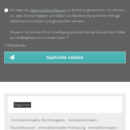
Ich habe die
Datenschutzerklärung
zur Kenntnis genommen. Ich stimme
zu, dass meine Angaben und Daten zur Beantwortung meiner Anfrage
elektronisch erhoben und gespeichert werden.
Hinweis: Sie können Ihre Einwilligung jederzeit für die Zukunft per E-Mail
an info@alphaus.immo widerrufen. *
* Pflichtfelder
Nachricht senden
Regionen
Immobilienmakler Berchtesgaden
Immobilienmakler
Bischofswiesen
Immobilienmakler Freilassing
Immobilienmakler