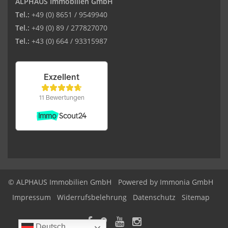
ALPHAUS Immobilien GmbH
Tel.:
+49 (0) 8651 / 9549940
Tel.:
+49 (0) 89 / 277827070
Tel.:
+43 (0) 664 / 93315987
© ALPHAUS Immobilien GmbH
Powered by Immonia GmbH
Impressum
Widerrufsbelehrung
Datenschutz
Sitemap
Deutsch
Deutsch
Deutsch
Deutsch