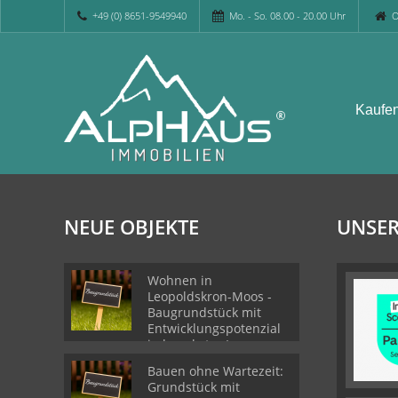
+49 (0) 8651-9549940
Mo. - So. 08.00 - 20.00 Uhr
O
Kaufe
NEUE OBJEKTE
UNSER
Wohnen in
Leopoldskron-Moos -
Baugrundstück mit
Entwicklungspotenzial
in begehrter Lage
Bauen ohne Wartezeit:
Grundstück mit