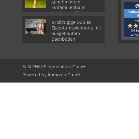
genehmigtem
Einfamilienhaus-
Neubau in Olching
Großzügige Duplex-
Eigentumswohnung mit
ausgebautem
Dachboden
© ALPHAUS Immobilien GmbH
Powered by Immonia GmbH