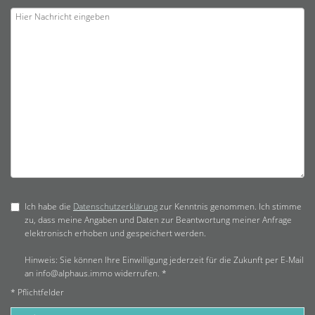
Ich habe die
Datenschutzerklärung
zur Kenntnis genommen. Ich stimme
zu, dass meine Angaben und Daten zur Beantwortung meiner Anfrage
elektronisch erhoben und gespeichert werden.
Hinweis: Sie können Ihre Einwilligung jederzeit für die Zukunft per E-Mail
an info@alphaus.immo widerrufen. *
* Pflichtfelder