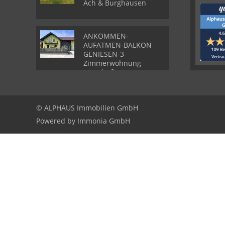
Ach & Burghausen
ANKOMMEN-
AUFATMEN-BALKON
GENIESEN-3-
Zimmerwohnung
Munderfing
© ALPHAUS Immobilien GmbH
Powered by Immonia GmbH