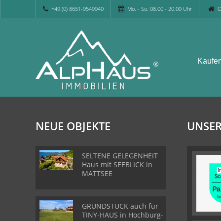
+49 (0) 8651-9549940
Mo. - So. 08.00 - 20.00 Uhr
O
Kaufe
NEUE OBJEKTE
UNSER
SELTENE GELEGENHEIT
Haus mit SEEBLICK in
MATTSEE
GRUNDSTÜCK auch für
TINY-HAUS in Hochburg-