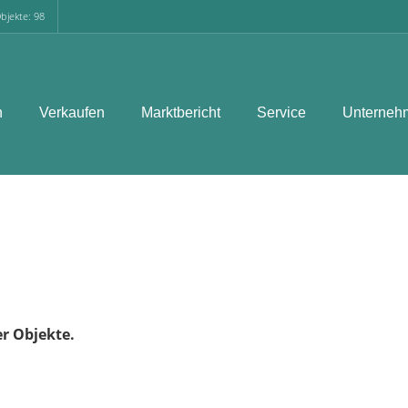
bjekte: 98
n
Verkaufen
Marktbericht
Service
Unterneh
er Objekte.