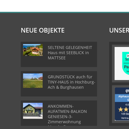
NEUE OBJEKTE
UNSER
SELTENE GELEGENHEIT
Haus mit SEEBLICK in
MATTSEE
GRUNDSTÜCK auch für
TINY-HAUS in Hochburg-
Ach & Burghausen
ANKOMMEN-
AUFATMEN-BALKON
GENIESEN-3-
Zimmerwohnung
Munderfing