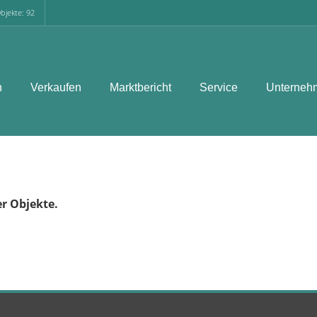
bjekte: 92
n
Verkaufen
Marktbericht
Service
Unterneh
er Objekte.