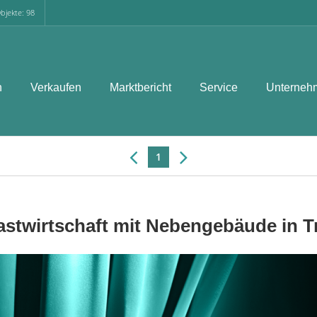
bjekte: 98
n
Verkaufen
Marktbericht
Service
Unterneh
1
astwirtschaft mit Nebengebäude in T