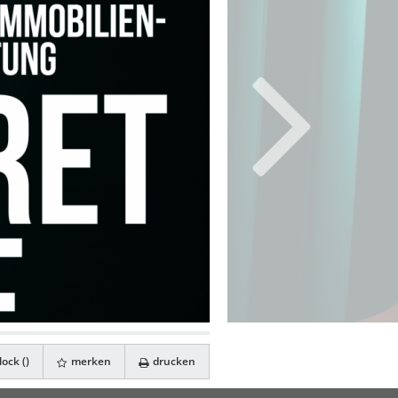
ock (
)
merken
drucken