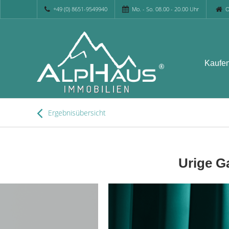
+49 (0) 8651-9549940
Mo. - So. 08.00 - 20.00 Uhr
O
Kaufe
Ergebnisübersicht
Urige G