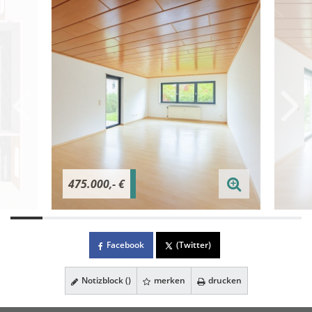
475.000,- €
Facebook
(Twitter)
Notizblock (
)
merken
drucken