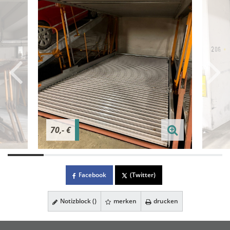
70,- €
Facebook
(Twitter)
Notizblock (
)
merken
drucken