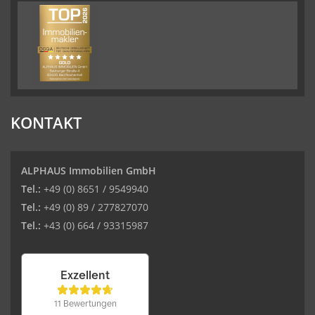
KONTAKT
ALPHAUS Immobilien GmbH
Tel.:
+49 (0) 8651 / 9549940
Tel.:
+49 (0) 89 / 277827070
Tel.:
+43 (0) 664 / 93315987