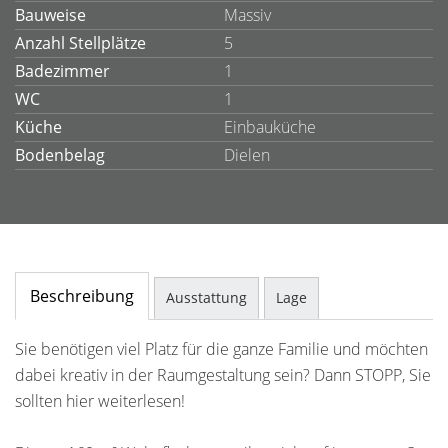
Bauweise
Massiv
Anzahl Stellplätze
5
Badezimmer
1
WC
1
Küche
Einbauküche
Bodenbelag
Dielen
Beschreibung
Ausstattung
Lage
Sie benötigen viel Platz für die ganze Familie und möchten
dabei kreativ in der Raumgestaltung sein? Dann STOPP, Sie
sollten hier weiterlesen!