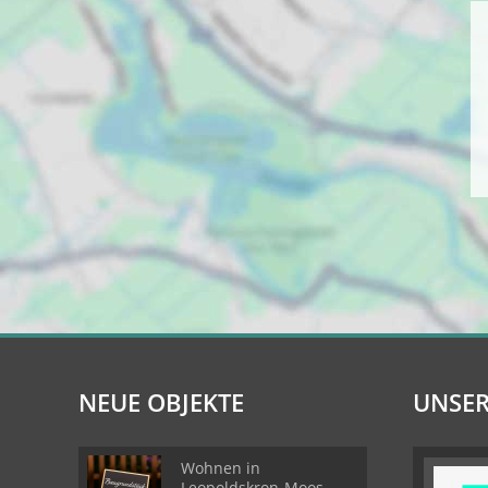
NEUE OBJEKTE
UNSER
Wohnen in
Leopoldskron-Moos -