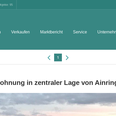
bjekte: 95
n
Verkaufen
Marktbericht
Service
Unterneh
1
hnung in zentraler Lage von Ainring