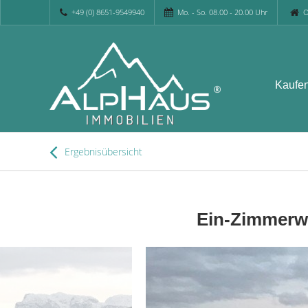
+49 (0) 8651-9549940
Mo. - So. 08.00 - 20.00 Uhr
O
Kaufe
Ergebnisübersicht
Ein-Zimmerwo