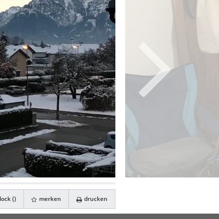
ock (
)
merken
drucken