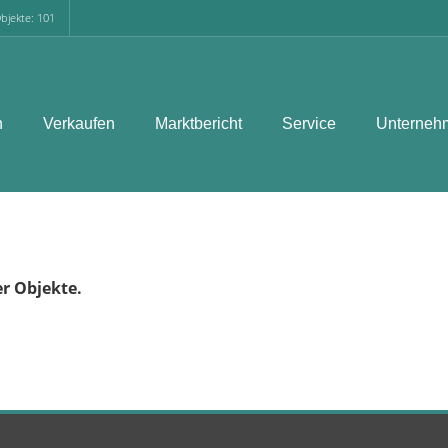
bjekte: 101
n
Verkaufen
Marktbericht
Service
Unterneh
er Objekte.