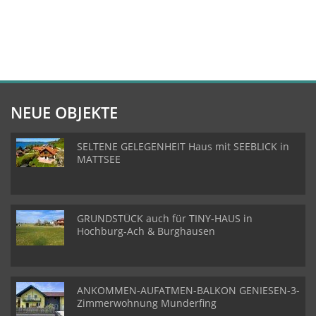
NEUE OBJEKTE
SELTENE GELEGENHEIT Haus mit SEEBLICK in
MATTSEE
GRUNDSTÜCK auch für TINY-HAUS in
Hochburg-Ach & Burghausen
ANKOMMEN-AUFATMEN-BALKON GENIESEN-3-
Zimmerwohnung Munderfing