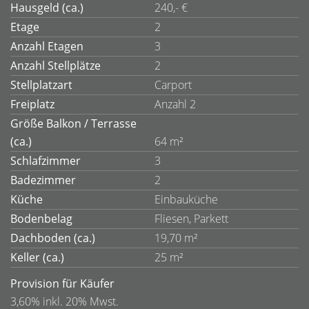
Hausgeld (ca.)
240,- €
Etage
2
Anzahl Etagen
3
Anzahl Stellplätze
2
Stellplatzart
Carport
Freiplatz
Anzahl 2
Größe Balkon / Terrasse
(ca.)
64 m²
Schlafzimmer
3
Badezimmer
2
Küche
Einbauküche
Bodenbelag
Fliesen, Parkett
Dachboden (ca.)
19,70 m²
Keller (ca.)
25 m²
Provision für Käufer
3,60% inkl. 20% Mwst.