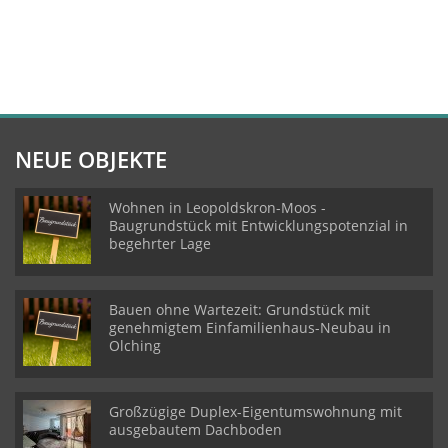
NEUE OBJEKTE
Wohnen in Leopoldskron-Moos -
Baugrundstück mit Entwicklungspotenzial in
begehrter Lage
Bauen ohne Wartezeit: Grundstück mit
genehmigtem Einfamilienhaus-Neubau in
Olching
Großzügige Duplex-Eigentumswohnung mit
ausgebautem Dachboden