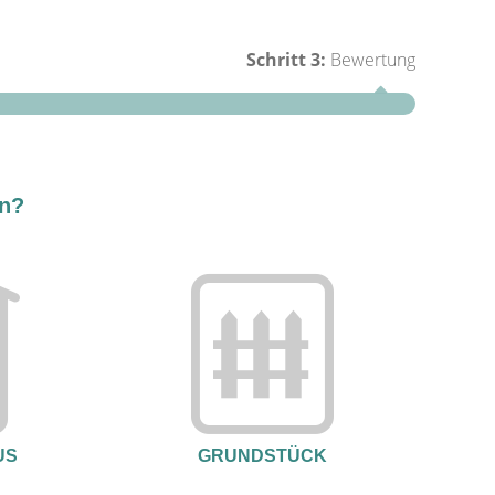
Schritt 3:
Bewertung
Schritt 1
en?
Wie groß
US
GRUNDSTÜCK