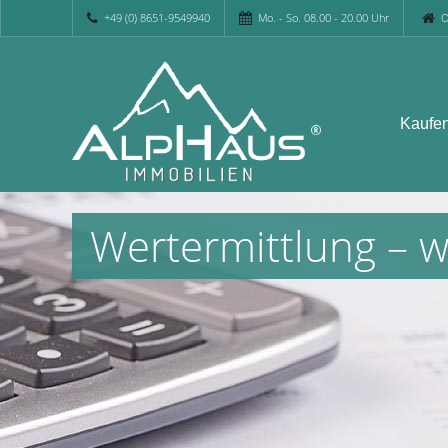
+49 (0) 8651-9549940
Mo. - So. 08.00 - 20.00 Uhr
O
Kaufe
Wertermittlung – w