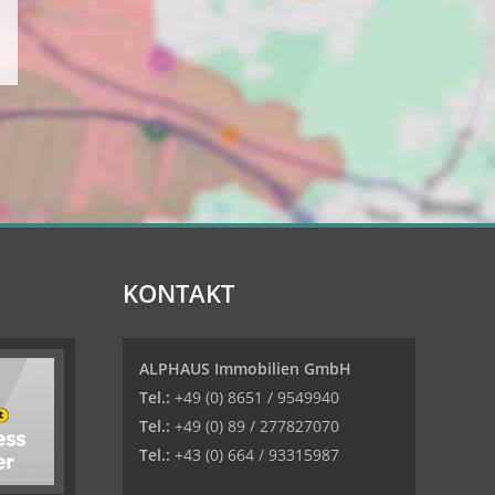
KONTAKT
ALPHAUS Immobilien GmbH
Tel.:
+49 (0) 8651 / 9549940
Tel.:
+49 (0) 89 / 277827070
Tel.:
+43 (0) 664 / 93315987