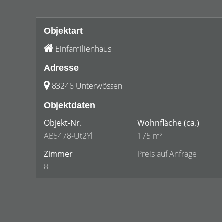
Objektart
Einfamilienhaus
Adresse
83246 Unterwössen
Objektdaten
Objekt-Nr.
Wohnfläche
(ca.)
AB5478-Ut2Yl
175 m²
Zimmer
Preis auf Anfrage
8