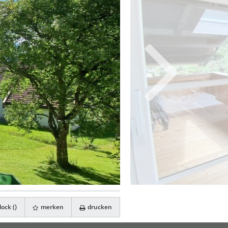
ock (
)
merken
drucken