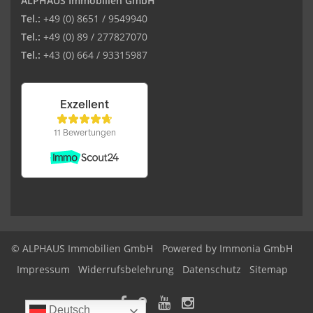
ALPHAUS Immobilien GmbH
Tel.:
+49 (0) 8651 / 9549940
Tel.:
+49 (0) 89 / 277827070
Tel.:
+43 (0) 664 / 93315987
© ALPHAUS Immobilien GmbH
Powered by Immonia GmbH
Impressum
Widerrufsbelehrung
Datenschutz
Sitemap
Deutsch
Deutsch
Deutsch
Deutsch