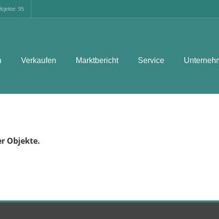
bjekte: 95
n
Verkaufen
Marktbericht
Service
Unterneh
er Objekte.