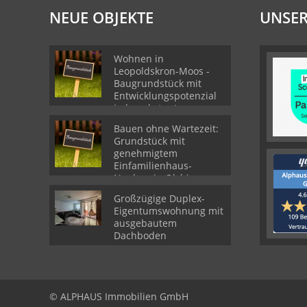
NEUE OBJEKTE
UNSER
Wohnen in
Leopoldskron-Moos -
Baugrundstück mit
Entwicklungspotenzial
in begehrter Lage
Bauen ohne Wartezeit:
Grundstück mit
genehmigtem
Einfamilienhaus-
Neubau in Olching
Großzügige Duplex-
Eigentumswohnung mit
ausgebautem
Dachboden
© ALPHAUS Immobilien GmbH