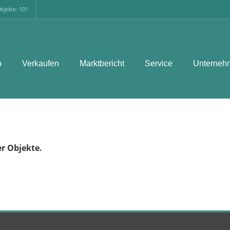
bjekte: 101
n
Verkaufen
Marktbericht
Service
Unterneh
er Objekte.