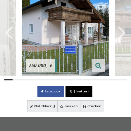
750.000,- €
Facebook
(Twitter)
Notizblock (
)
merken
drucken