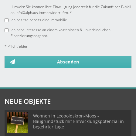
Hinweis: Sie können Ihre Einwilligung jederzeit für die Zukunft per E-Mail
an info@alphaus.immo widerrufen. *
Ich besitze bereits eine Immobilie.
Ich habe Interesse an einem kostenlosen & unverbindlichen
Finanzierungsangebot.
* Pflichtfelder
Absenden
NEUE OBJEKTE
Wohnen in Leopoldskron-Moos -
Baugrundstück mit Entwicklungspotenzial in
begehrter Lage