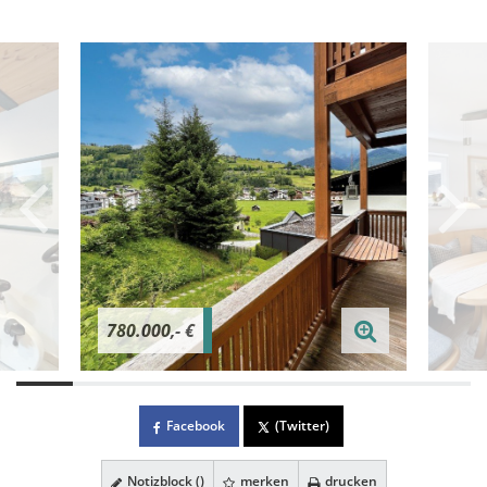
780.000,- €
Facebook
(Twitter)
Notizblock (
)
merken
drucken