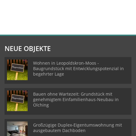
NEUE OBJEKTE
Wohnen in Leopoldskron-Moos -
Baugrundstück mit Entwicklungspotenzial in
begehrter Lage
Bauen ohne Wartezeit: Grundstück mit
genehmigtem Einfamilienhaus-Neubau in
Olching
Großzügige Duplex-Eigentumswohnung mit
ausgebautem Dachboden