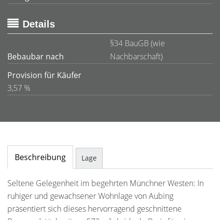
Details
§34 BauGB (wie
Bebaubar nach
Nachbarschaft)
Provision für Käufer
3,57 %
Beschreibung
Lage
Seltene Gelegenheit im begehrten Münchner Westen: In
ruhiger und gewachsener Wohnlage von Aubing
präsentiert sich dieses hervorragend geschnittene