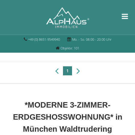
+49 (0) 8651-9549940
Mo. - So. 08.00 - 20.00 Uhr
Objekte: 101
1
*MODERNE 3-ZIMMER-
ERDGESHOSSWOHNUNG* in
München Waldtrudering