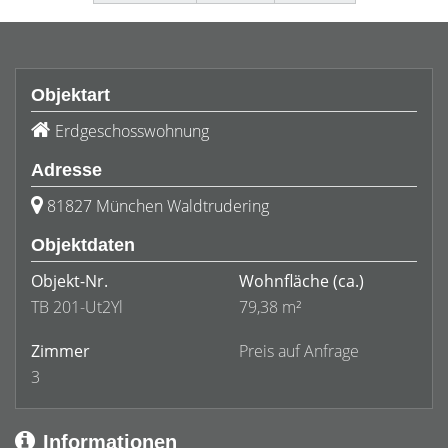
Objektart
Erdgeschosswohnung
Adresse
81827 München Waldtrudering
Objektdaten
Objekt-Nr.
Wohnfläche
(ca.)
TB 201-Ut2Yl
79,38 m²
Zimmer
Preis auf Anfrage
3
Informationen