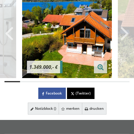
1.349.000,- €
Facebook
(Twitter)
Notizblock (
)
merken
drucken