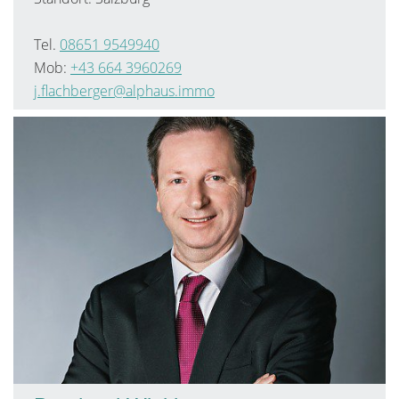
Tel.
08651 9549940
Mob:
+43 664 3960269
j.flachberger@alphaus.immo